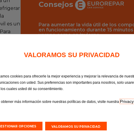
 a un
Consejos
efrigerar
la
vil es un
Para aumentar la vida útil de los comp
en funcionamiento durante 15 minutos
 Para
verano como en invierno.
también
, el
VALORAMOS SU PRIVACIDAD
ductor,
ón es un
izamos cookies para ofrecerle la mejor experiencia y mejorar la relevancia de nuest
incluso
nicaciones con usted. Sus preferencias son importantes para nosotros, solo usar
ar y
 los cuales usted dé su consentimiento.
r el vaho
y dejan
Privacy
 obtener más información sobre nuestras políticas de datos, visite nuestra
 el aire
lgunos
ener una
GESTIONAR OPCIONES
VALORAMOS SU PRIVACIDAD
as