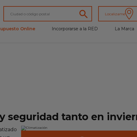
Localizame
supuesto Online
Incorporarse a la RED
La Marca
N
y seguridad tanto en invie
matizado