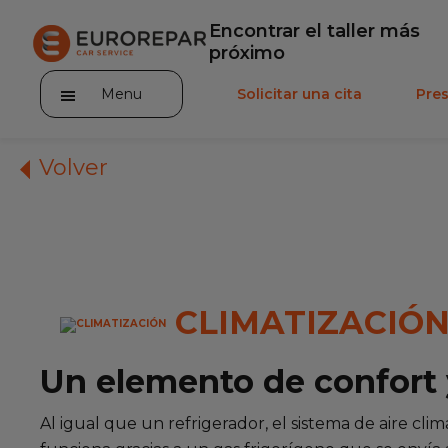
Encontrar el taller más
próximo
Menu
Solicitar una cita
Pre
Volver
Incorporarse a la RED
La Marca
CLIMATIZACIÓ
Promociones
Un elemento de confort 
Noticias
Al igual que un refrigerador, el sistema de aire cli
Servicios