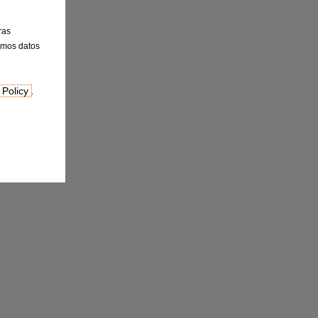
ras
emos datos
 Policy
.