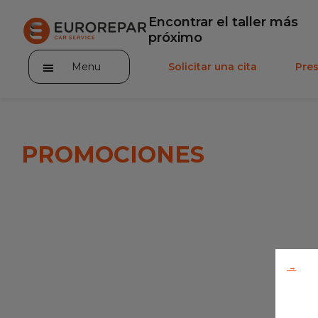
Encontrar el taller más
próximo
Menu
Solicitar una cita
Pre
PROMOCIONES
Incorporarse a la RED
La Marca
Promociones
→
Noticias
Servicios