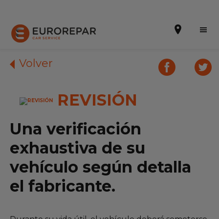
Volver
REVISIÓN
Solicitar una cita
Presupuesto Online
Una verificación
Incorporarse a la RED
exhaustiva de su
La Marca
vehículo según detalla
el fabricante.
Promociones
Noticias