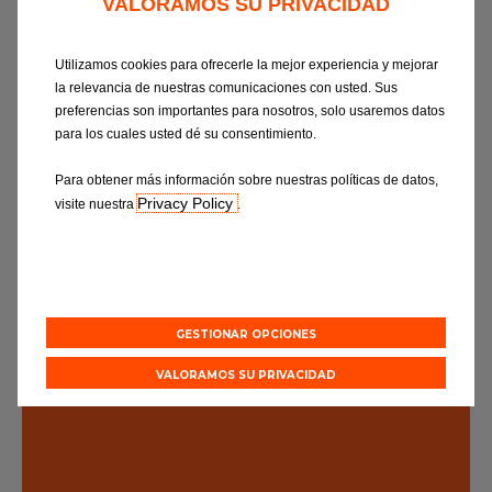
VALORAMOS SU PRIVACIDAD
diagnosis multimarca que permite buscar averías y
realizar la revisión de cualquier vehículo. Estas
Utilizamos cookies para ofrecerle la mejor experiencia y mejorar
revisiones se realizan sistemáticamente según las
la relevancia de nuestras comunicaciones con usted. Sus
estrictas preconizaciones del fabricante y permiten
preferencias son importantes para nosotros, solo usaremos datos
para los cuales usted dé su consentimiento.
preservar la garantía de origen.
Para obtener más información sobre nuestras políticas de datos,
Consejos
Privacy Policy
visite nuestra
.
ción, la
El nivel de aceite del motor, el
En un veh
hículo,
estado de los neumáticos y el
garantía,
d pueden
buen funcionamiento de las
una revi
GESTIONAR OPCIONES
rse más
escobillas del limpiaparabrisas y
hacer per
evisiones,
del alumbrado deben controlarse
técnicos 
ulo a
con mucha frecuencia, incluso
Service d
VALORAMOS SU PRIVACIDAD
entre dos revisiones.
informaci
competen
realizar 
las reco
fabricant